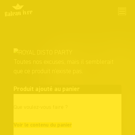
Skip
to
content
Toutes nos excuses, mais il semblerait
que ce produit n'existe pas.
Produit ajouté au panier
Que voulez-vous faire ?
Continuer vos
Voir le contenu du panier
achats