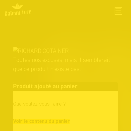
Skip
to
content
Toutes nos excuses, mais il semblerait
que ce produit n'existe pas.
Produit ajouté au panier
Que voulez-vous faire ?
Continuer vos
Voir le contenu du panier
achats