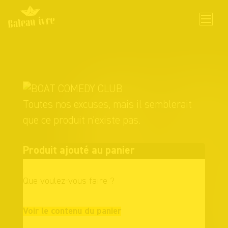
Skip
to
content
Toutes nos excuses, mais il semblerait
que ce produit n'existe pas.
Produit ajouté au panier
Que voulez-vous faire ?
Continuer vos
Voir le contenu du panier
achats