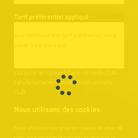
Tarif préférentiel appliqué
Vous bénéficiez d'un tarif préférentiel, votre
panier a été mis à jour.
OK
/billetterie/concert/boat-comedy-club
/en/billetterie/concert/boat-comedy-
club
Nous utilisons des cookies
Nous utilisons nos propres cookies et ceux de
tiers pour adapter le contenu et analyser le