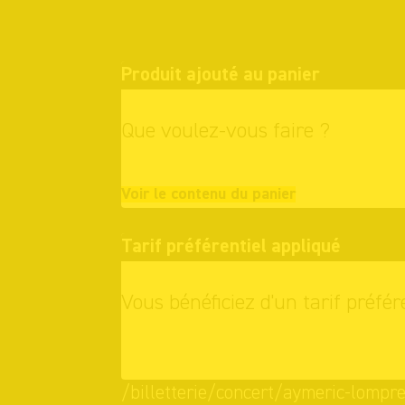
Produit ajouté au panier
Que voulez-vous faire ?
Continuer vo
Voir le contenu du panier
Tarif préférentiel appliqué
Vous bénéficiez d'un tarif préfér
OK
/billetterie/concert/aymeric-lompre