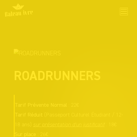
Skip
to
content
ROADRUNNERS
Tarif Prévente Normal
: 22€
Tarif Réduit
(Passeport Culturel Étudiant / 12-
18 ans)
sur présentation d'un justificatif
: 18€
Sur place
: 26€