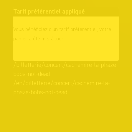
Tarif préférentiel appliqué
Vous bénéficiez d'un tarif préférentiel, votre
panier a été mis à jour.
OK
/billetterie/concert/cachemire-la-phaze-
bobs-not-dead
/en/billetterie/concert/cachemire-la-
phaze-bobs-not-dead