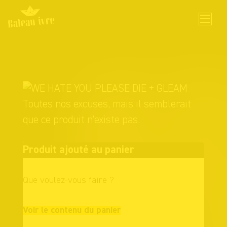
Skip
to
content
Toutes nos excuses, mais il semblerait
que ce produit n'existe pas.
Produit ajouté au panier
Que voulez-vous faire ?
Continuer vos
Voir le contenu du panier
achats