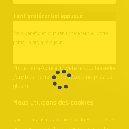
Tarif préférentiel appliqué
Vous bénéficiez d'un tarif préférentiel, votre
panier a été mis à jour.
OK
/billetterie/concert/wehateyoupleasedie
/en/billetterie/concert/cocaine-piss-be-
gleam
Nous utilisons des cookies
Nous utilisons nos propres cookies et ceux de
tiers pour adapter le contenu et analyser le