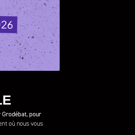
LE
r Grodébat, pour
ent où nous vous