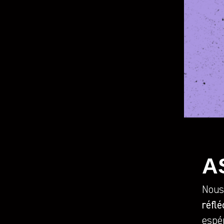
A
Nous
réflé
espé