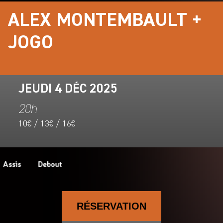
ALEX MONTEMBAULT +
JOGO
JEUDI 4 DÉC 2025
20h
10€ / 13€ / 16€
RÉSERVATION