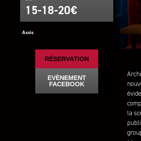
15-18-20€
RÉSERVATION
Arch
EVÈNEMENT
FACEBOOK
nouv
évide
compl
la sc
publi
group