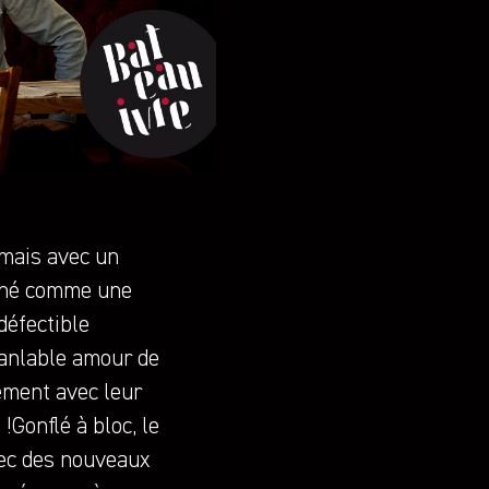
amais avec un
onné comme une
défectible
branlable amour de
lement avec leur
!Gonflé à bloc, le
vec des nouveaux