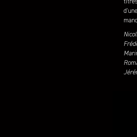
titre
d’un
manq
Nicol
Frédé
Mari
Roma
Jérém