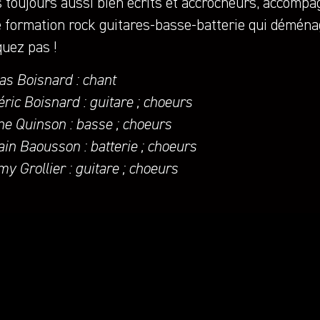
s toujours aussi bien écrits et accrocheurs, accomp
e formation rock guitares-basse-batterie qui déménag
uez pas !
as Boisnard : chant
ric Boisnard : guitare ; choeurs
ne Quinson : basse ; choeurs
in Baousson : batterie ; choeurs
y Grollier : guitare ; choeurs