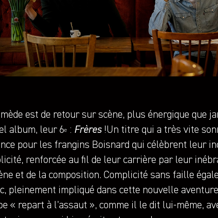
imède est de retour sur scène, plus énergique que j
el album, leur 6
:
Frères
!Un titre qui a très vite s
e
nce pour les frangins Boisnard qui célèbrent leur in
icité, renforcée au fil de leur carrière par leur iné
ène et de la composition. Complicité sans faille éga
c, pleinement impliqué dans cette nouvelle aventure 
e « repart à l’assaut », comme il le dit lui-même, a