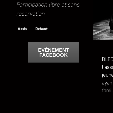
Participation libre et sans
réservation
EVÈNEMENT
FACEBOOK
BLED
l’ass
jeune
ayant
famil