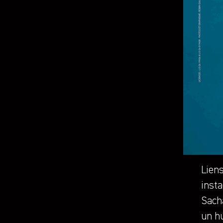
Liens
inst
Sach
un h