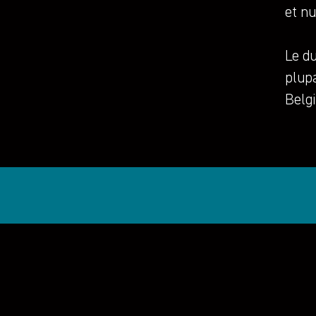
et n
Le du
plupa
Belgi