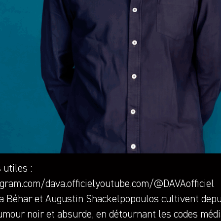
 utiles :
agram.com/dava.officiel
youtube.com/@DAVAofficiel
a Béhar et Augustin Shackelpopoulos cultivent depu
umour noir et absurde, en détournant les codes média