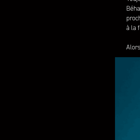
Béha
proc
à la 
Alors