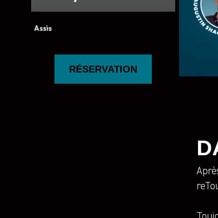
RÉSERVATION
D
Après
reTou
Touj