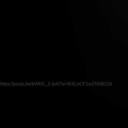
https://youtu.be/bWKK_Z-ljv8?si=lK6LnCF1wZNM622d