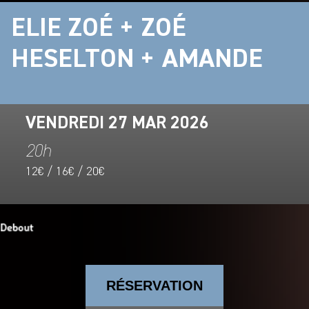
ELIE ZOÉ + ZOÉ
HESELTON + AMANDE
VENDREDI 27 MAR 2026
20h
12€ / 16€ / 20€
RÉSERVATION