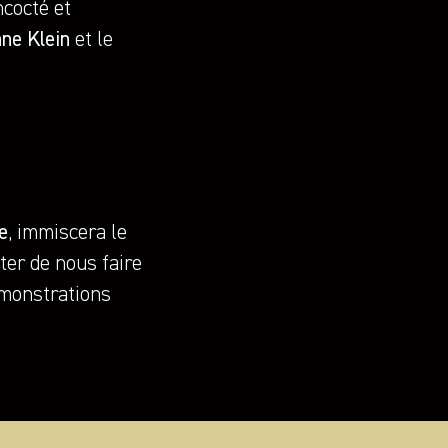
ncocté et
nne Klein
et le
e
, immiscera le
ter de nous faire
émonstrations