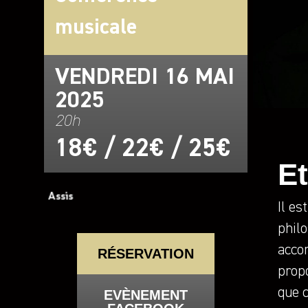
musicale
VENDREDI 16 MAI
2025
20h
18€ / 22€ / 25€
Et
Il es
phil
accom
RÉSERVATION
propo
que c
EVÈNEMENT