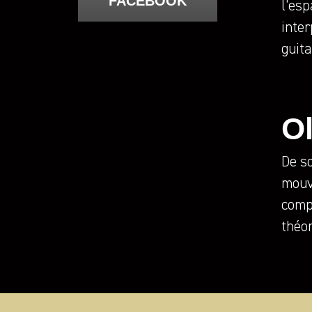
FACEBOOK
l’esp
inter
guit
O
De s
mouv
compr
théor