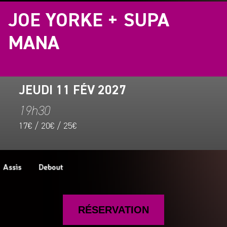
JOE YORKE + SUPA
MANA
JEUDI 11 FÉV 2027
19h30
17€ / 20€ / 25€
RÉSERVATION