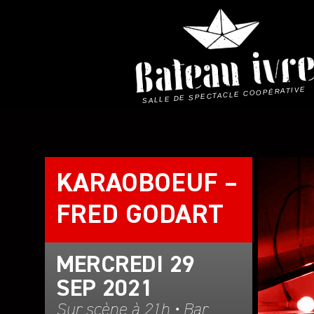
Skip
to
content
SALLE DE SPECTACLE COOPÉRATIVE
KARAOBOEUF –
FRED GODART
MERCREDI 29
SEP 2021
Sur scène à 21h • Bar