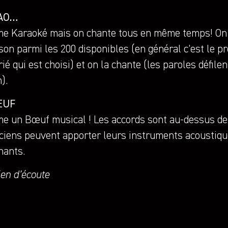
AO…
e Karaoké mais on chante tous en même temps! ​On 
son parmi les 200 disponibles (en général c’est le 
rié qui est choisi) et on la chante (les paroles défile
).
ŒUF
e un Bœuf musical ! ​Les accords sont au-dessus de
ciens peuvent apporter leurs instruments acoustiq
hants.
ien d’écoute