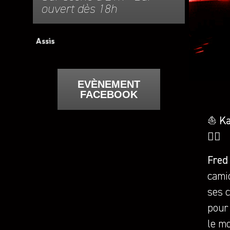
ouvert dès 18h
EVÈNEMENT
FACEBOOK
⛵️
Ka
🏴‍☠️
Fred
camio
ses c
pour
le m