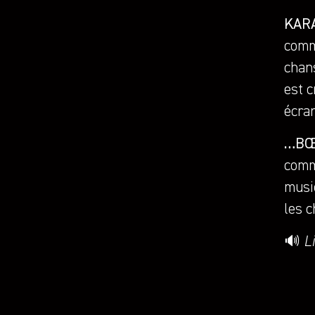
KAR
comm
chan
est c
écran
…B
comm
musi
les c
🔊
L