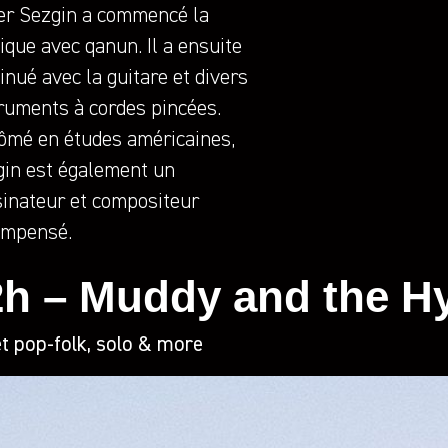
er Sezgin a commencé la
que avec qanun. Il a ensuite
inué avec la guitare et divers
ruments à cordes pincées.
ômé en études américaines,
in est également un
inateur et compositeur
ompensé.
2h – Muddy and the H
et pop-folk, solo & more