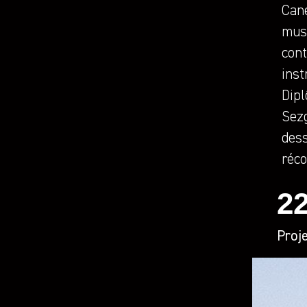
Can
musi
cont
inst
Dipl
Sezg
dess
réc
2
Proj