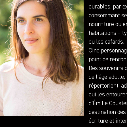
durables, par e
consommant se
nourriture ou e
habitations – t
ou les cafards.
Cinq personnag
point de rencon
Des souvenirs d
de l’âge adulte,
répertorient, a
qui les entouren
d’Émilie Couste
destination des 
écriture et inte