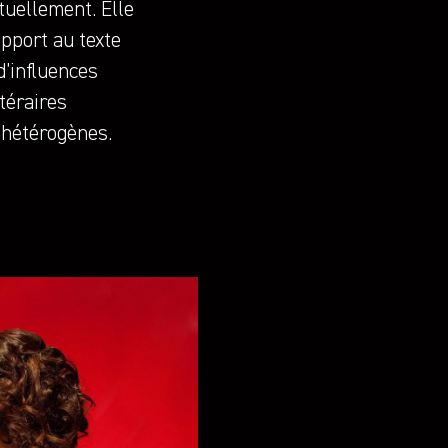
uellement. Elle
pport au texte
d’influences
ttéraires
 hétérogènes.