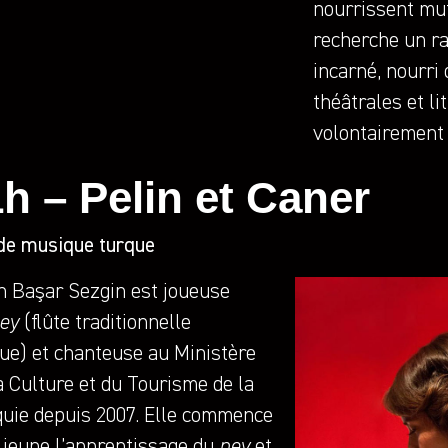
nourrissent mut
recherche un ra
incarné, nourri 
théâtrales et li
volontairement
h – Pelin et Caner
de musique turque
n Başar Sezgin est joueuse
ey
(flûte traditionnelle
ue) et chanteuse au Ministère
a Culture et du Tourisme de la
uie depuis 2007. Elle commence
 jeune l’apprentissage du
ney
et