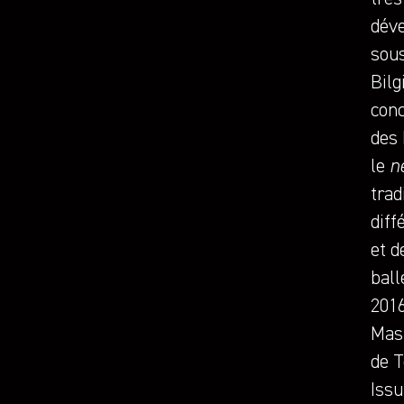
déve
sous
Bilg
conc
des 
le
n
trad
diff
et d
ball
2016
Mast
de T
Issu