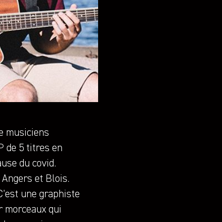
e musiciens
P de 5 titres en
ause du covid.
Angers et Blois.
C’est une graphiste
ar morceaux qui