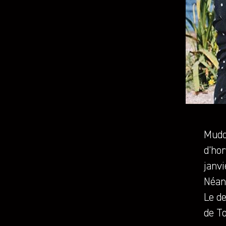
Mudd
d’hor
janvi
Néan
Le d
de To