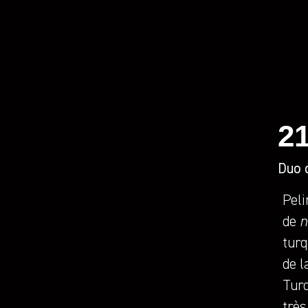
21
Duo 
Peli
de
n
turq
de l
Turq
très