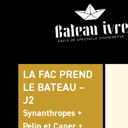
Skip
to
content
SALLE DE SPECTACLE COOPÉRATIVE
LA FAC PREND
LE BATEAU –
J2
Synanthropes +
Pelin et Caner +