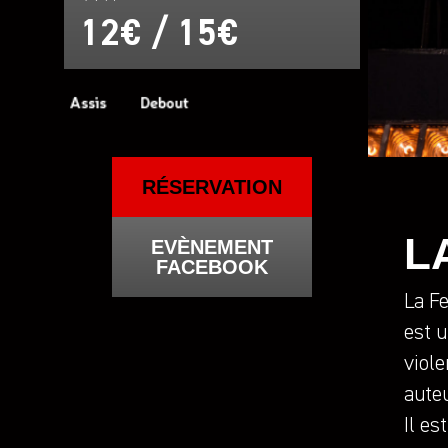
12€ / 15€
RÉSERVATION
L
EVÈNEMENT
FACEBOOK
La F
est u
viole
aute
Il es