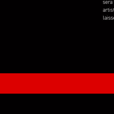
sera 
arti
laiss