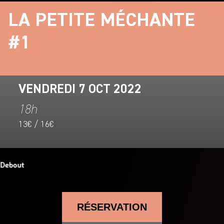
LA PETITE MÉCHANTE
#1
VENDREDI 7 OCT 2022
18h
13€ / 16€
RÉSERVATION