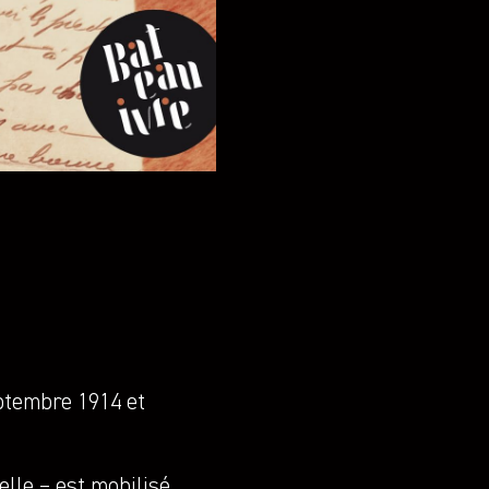
ptembre 1914 et
elle – est mobilisé