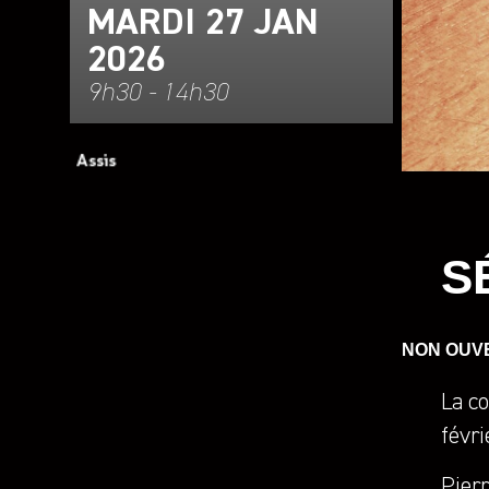
MARDI 27 JAN
2026
9h30 - 14h30
S
NON OUV
La c
févri
Pierr