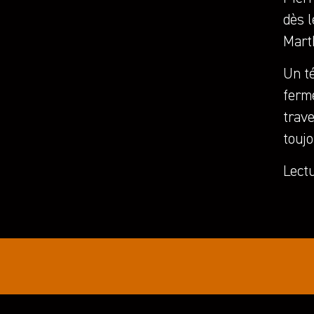
dès l
Marth
Un té
ferme
trave
touj
Lect