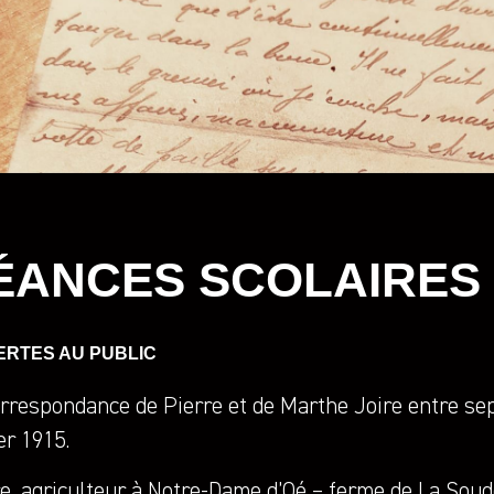
ÉANCES SCOLAIRES
ERTES AU PUBLIC
orrespondance de Pierre et de Marthe Joire entre se
er 1915.
e, agriculteur à Notre-Dame d’Oé – ferme de La Soud