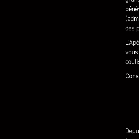
béné
(admi
des 
L’Apé
vous
coul
Cons
Depui