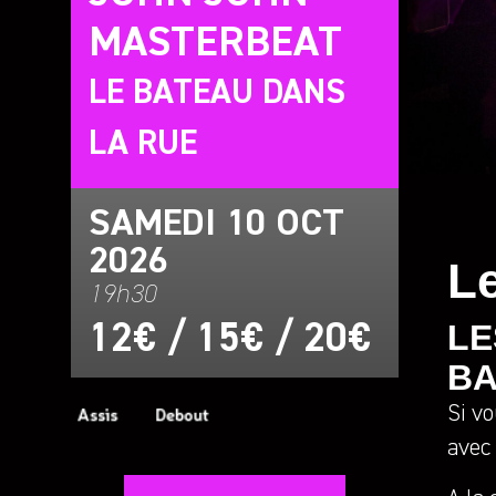
MASTERBEAT
LE BATEAU DANS
LA RUE
SAMEDI 10 OCT
2026
Le
19h30
LE
12€ / 15€ / 20€
BA
Si vo
avec