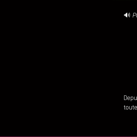
🔊
P
Depui
toute