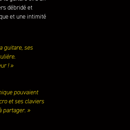
ers débridé et
que et une intimité
a guitare, ses
ulière.
ur ! »
énique pouvaient
ro et ses claviers
à partager. »