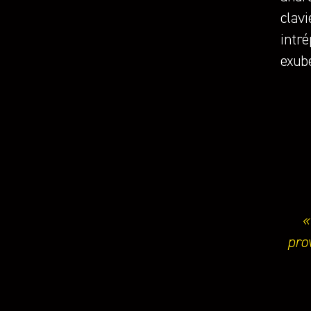
clavi
intré
exubé
«
pro