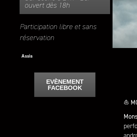
ouvert dès 18h
Participation libre et sans
réservation
EVÈNEMENT
FACEBOOK
⛵️
M
Mons
perf
andro