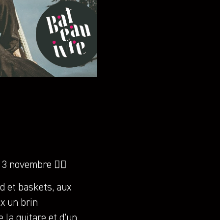
 3 novembre 🏴‍☠️
 et baskets, aux
x un brin
 la guitare et d’un