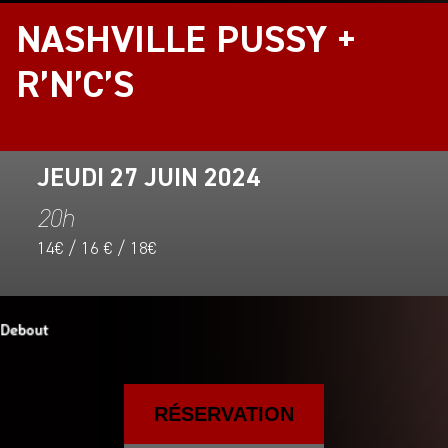
NASHVILLE PUSSY +
R’N’C’S
JEUDI 27 JUIN 2024
20h
14€ / 16 € / 18€
RÉSERVATION