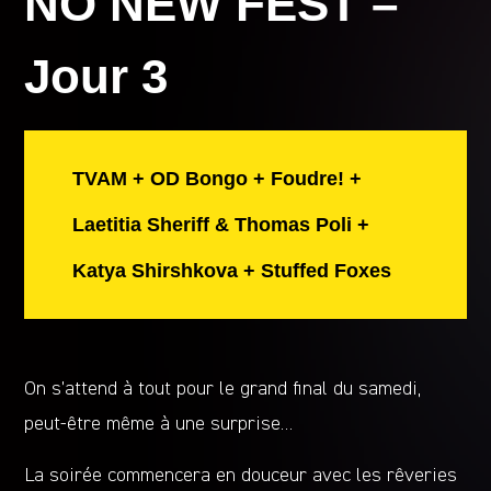
NO NEW FEST –
Jour 3
TVAM + OD Bongo + Foudre! +
Laetitia Sheriff & Thomas Poli +
Katya Shirshkova + Stuffed Foxes
On s’attend à tout pour le grand final du samedi,
peut-être même à une surprise…
La soirée commencera en douceur avec les rêveries