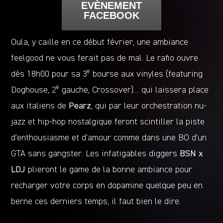
EVÈNEMENT
FACEBOOK
Oula, y caille en ce début février, une ambiance
feelgood ne vous ferait pas de mal. Le rafio ouvre
e
dès 18h00 pour sa 3
bourse aux vinyles (featuring
e
Doghouse, 2
gauche, Crossover)… qui laissera place
aux italiens de
Pearz
, qui par leur orchestration nu-
jazz et hip-hop nostalgique feront scintiller la piste
d’enthousiasme et d’amour comme dans une BO d’un
GTA sans gangster. Les infatigables diggers
BSN x
LDJ
plieront le game de la bonne ambiance pour
recharger votre corps en dopamine quelque peu en
berne ces derniers temps, il faut bien le dire.