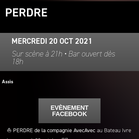
PERDRE
MERCREDI 20 OCT 2021
Sur scène à 21h • Bar ouvert dès
18h
EVÈNEMENT
FACEBOOK
⛵️
PERDRE de la compagnie AvecAvec
au Bateau Ivre