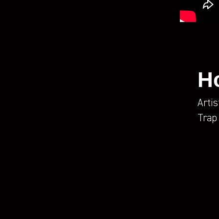
H
Arti
Trap