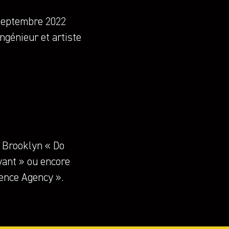
 septembre 2022
ingénieur et artiste
e Brooklyn « Do
yant » ou encore
gence Agency ».