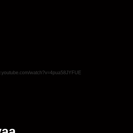
ww.youtube.com/watch?v=4pua58JYFUE
yaa