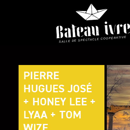
Skip
to
content
SALLE DE SPECTACLE COOPÉRATIVE
PIERRE
HUGUES JOSÉ
+ HONEY LEE +
LYAA + TOM
WIZE