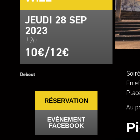
JEUDI 28 SEP
2023
19h
10€/12€
Soiré
En ef
Plac
RÉSERVATION
Au p
EVÈNEMENT
P
FACEBOOK