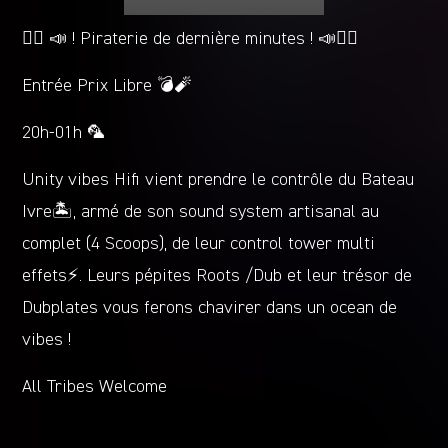
🏴‍☠️ 📣 ! Piraterie de dernière minutes ! 📣🏴‍☠️
Entrée Prix Libre 💣🧨
20h-01h 🦜
Unity vibes Hifi vient prendre le contrôle du Bateau
Ivre🏝, armé de son sound system artisanal au
complet (4 Scoops), de leur control tower multi
effets⚡️. Leurs pépites Roots /Dub et leur trésor de
Dubplates vous ferons chavirer dans un ocean de
vibes !
All Tribes Welcome