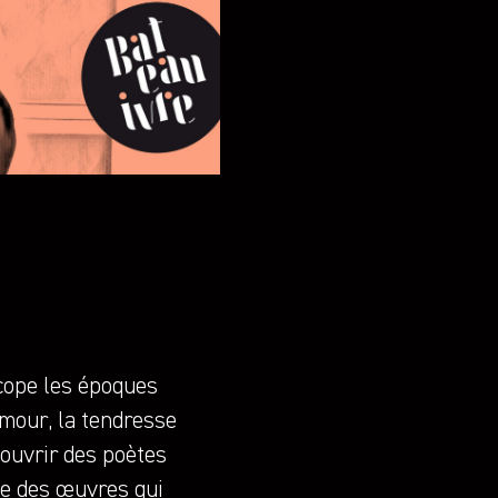
scope les époques
umour, la tendresse
écouvrir des poètes
le des œuvres qui