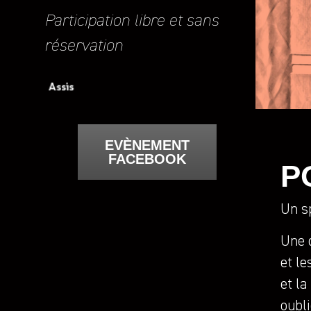
Participation libre et sans
réservation
EVÈNEMENT
FACEBOOK
P
Un s
Une 
et le
et la
oubl