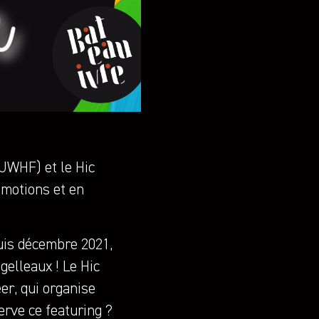
JWHF) et le Hic
émotions et en
uis décembre 2021,
gelleaux ! Le Hic
eer, qui organise
erve ce featuring ?