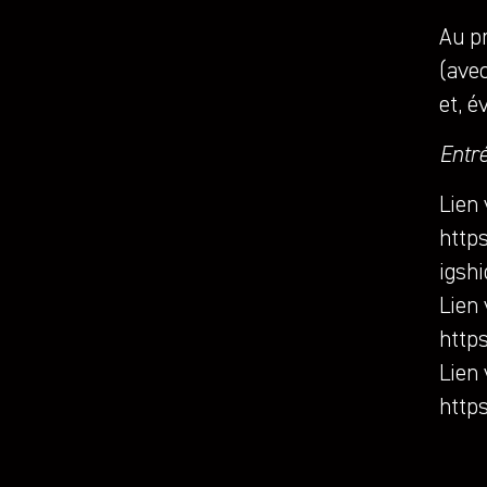
Au p
(avec
et, 
Entré
Lien 
http
igsh
Lien 
http
Lien
http