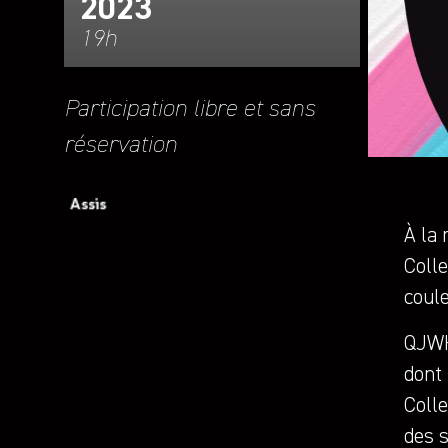
2023
19h
Participation libre et sans
réservation
À la
Colle
coule
QJWH
dont 
Colle
des 