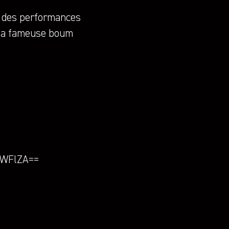
, des performances
, la fameuse boum
iNWFlZA==