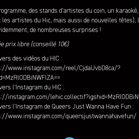
rogramme, des stands d’artistes du coin, un karaoké
 les artistes du Hic, mais aussi de nouvelles têtes)
évidemment, de nombreuses surprises !
e prix libre (conseillé 10€)
vers des vidéos du HIC :
s://www.instagram.com/reel/CjdaUvbD8ca/?
id=MzRlODBiNWFlZA==
vers l’Instagram du HIC :
s://instagram.com/lehic.collectif?igshid=MzRlODB
 vers l’Instagram de Queers Just Wanna Have Fun :
s://www.instagram.com/queersjustwannahavefun/