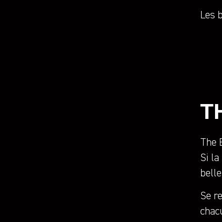
Les b
T
The E
Si la
belle
Se r
chac