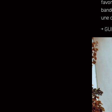
favor
band
une c
+ G