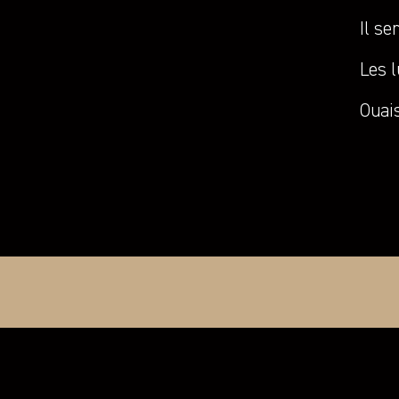
Il se
Les l
Ouais