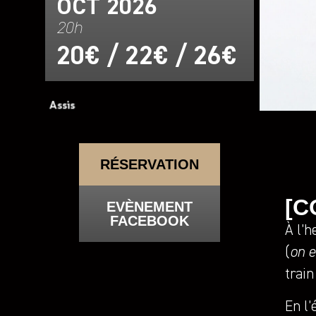
OCT 2026
20h
20€ / 22€ / 26€
RÉSERVATION
[C
EVÈNEMENT
FACEBOOK
À l’h
(
on e
train
En l’