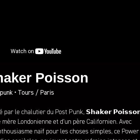
haker Poisson
punk • Tours / Paris
 par le chalutier du Post Punk, 𝗦𝗵𝗮𝗸𝗲𝗿 𝗣𝗼𝗶𝘀𝘀𝗼
e mère Londonienne et d’un père Californien. Avec
nthousiasme naïf pour les choses simples, ce Power 