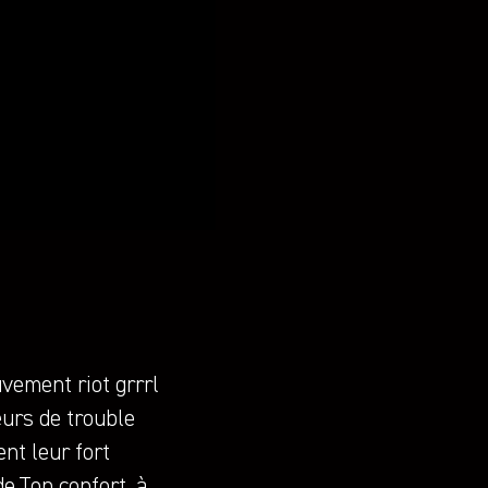
uvement riot grrrl
eurs de trouble
nt leur fort
e.Ton confort, à