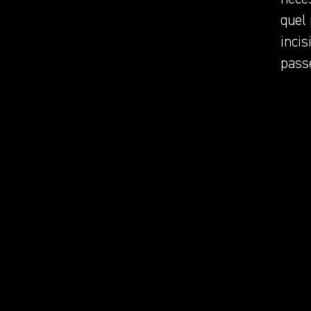
quel 
incis
passe