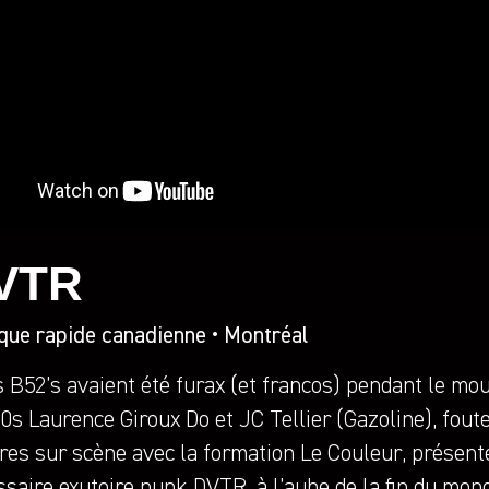
VTR
que rapide canadienne • Montréal
s B52’s avaient été furax (et francos) pendant le mo
0s Laurence Giroux Do et JC Tellier (Gazoline), fout
res sur scène avec la formation Le Couleur, présente
saire exutoire punk DVTR, à l’aube de la fin du mond