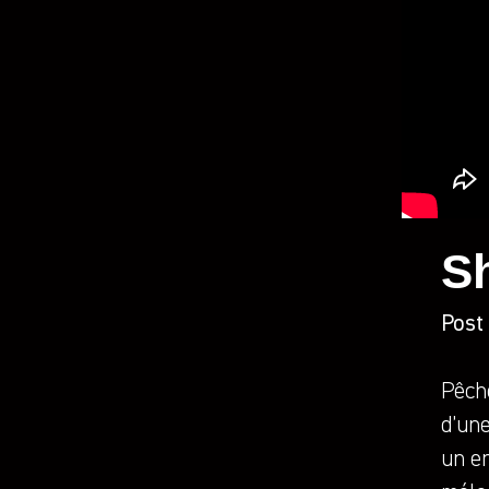
S
Post 
Pêché
d’un
un e