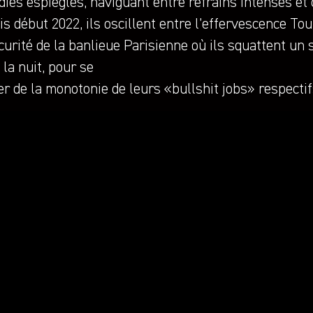
ies espiègles, naviguant entre refrains intenses et 
s début 2022, ils oscillent entre l’effervescence Tou
curité de la banlieue Parisienne où ils squattent un 
la nuit, pour se
er de la monotonie de leurs «bullshit jobs» respectif