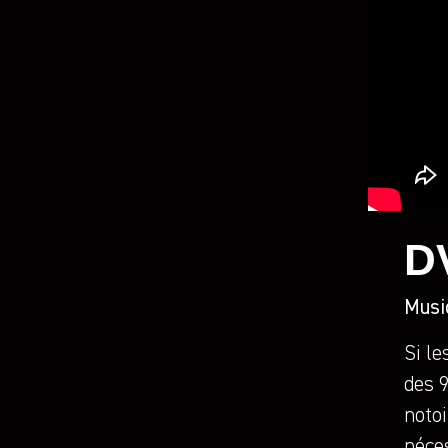
D
Musi
Si le
des 9
notoi
néces