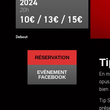
2024
20h
10€ / 13€ / 15€
RÉSERVATION
T
EVÈNEMENT
En ma
FACEBOOK
opus 
bien 
​​Tip
prés