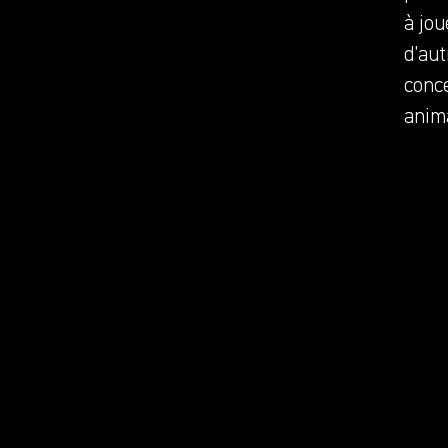
à jou
d’aut
conc
anim