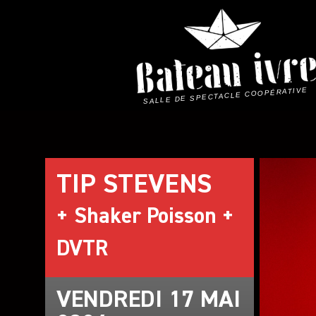
Skip
to
content
SALLE DE SPECTACLE COOPÉRATIVE
TIP STEVENS
+ Shaker Poisson +
DVTR
VENDREDI 17 MAI