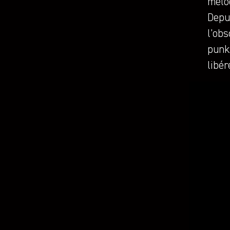
mélod
Depui
l’obs
punk 
libér