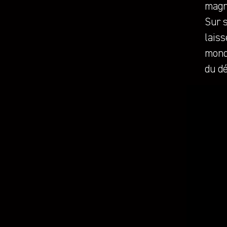
magn
Sur s
laiss
monde
du dé