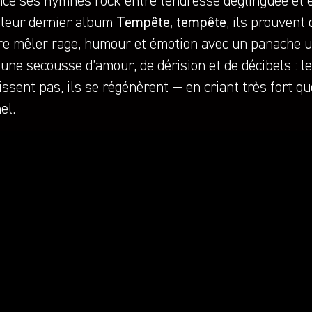
nce ses hymnes rock entre tendresse déglinguée et 
 leur dernier album
Tempête, tempête
, ils prouvent 
re mêler rage, humour et émotion avec un panache u
 une secousse d’amour, de dérision et de décibels :
lissent pas, ils se régénèrent — en criant très fort qu
el.