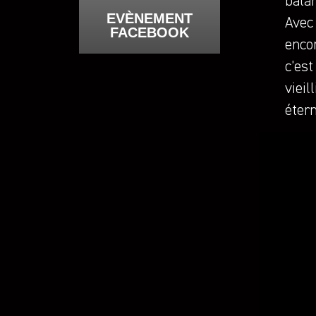
bala
EVÈNEMENT
Avec
FACEBOOK
enco
c’est
vieil
étern