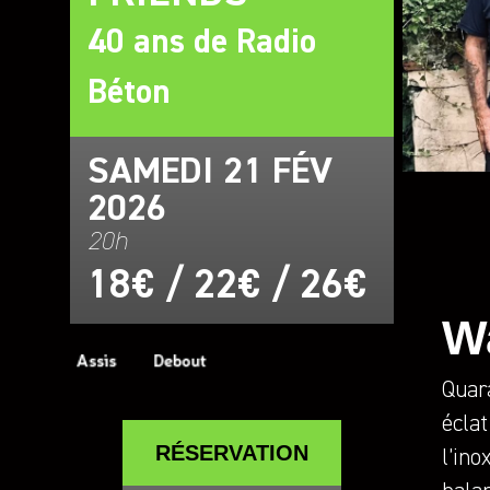
40 ans de Radio
Béton
SAMEDI 21 FÉV
2026
20h
18€ / 22€ / 26€
W
Quar
éclat
RÉSERVATION
l’in