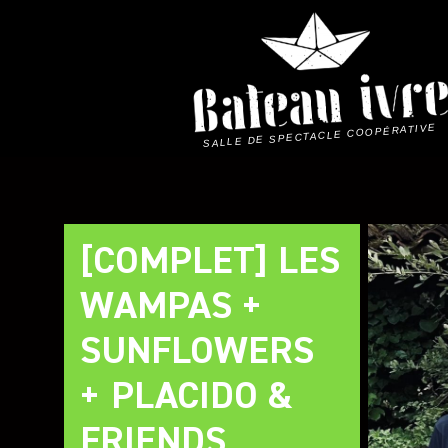
Skip
to
content
SALLE DE SPECTACLE COOPÉRATIVE
[COMPLET] LES
WAMPAS +
SUNFLOWERS
+ PLACIDO &
FRIENDS