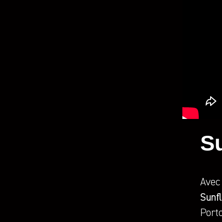
S
Avec
Sunf
Porto