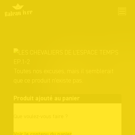
Skip
to
content
Toutes nos excuses, mais il semblerait
que ce produit n'existe pas.
Produit ajouté au panier
Que voulez-vous faire ?
Continuer vos
Voir le contenu du panier