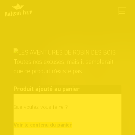
Skip
to
content
Toutes nos excuses, mais il semblerait
que ce produit n'existe pas.
Produit ajouté au panier
Que voulez-vous faire ?
Continuer vos
Voir le contenu du panier
achats