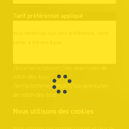
Tarif préférentiel appliqué
Vous bénéficiez d'un tarif préférentiel, votre
panier a été mis à jour.
OK
/billetterie/concert/les-aventures-de-
robin-des-bois
/en/billetterie/concert/les-aventures-
de-robin-des-bois
Nous utilisons des cookies
Nous utilisons nos propres cookies et ceux de