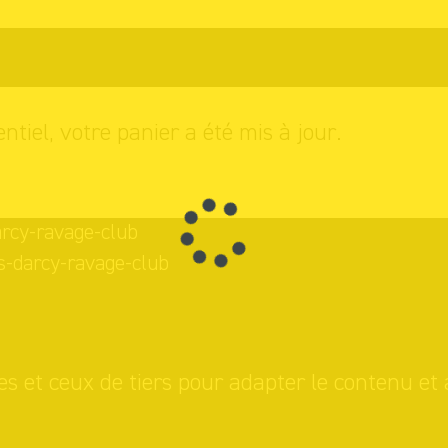
s achats
entiel, votre panier a été mis à jour.
arcy-ravage-club
s-darcy-ravage-club
es et ceux de tiers pour adapter le contenu et 