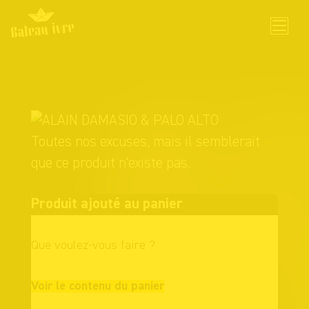
Skip
to
content
Toutes nos excuses, mais il semblerait
que ce produit n'existe pas.
Produit ajouté au panier
Que voulez-vous faire ?
Continuer vos
Voir le contenu du panier
achats