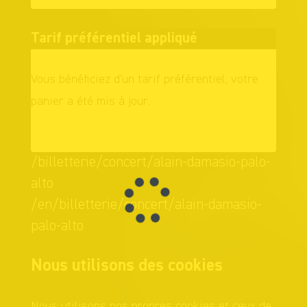
Tarif préférentiel appliqué
Vous bénéficiez d'un tarif préférentiel, votre
panier a été mis à jour.
OK
/billetterie/concert/alain-damasio-palo-
alto
/en/billetterie/concert/alain-damasio-
palo-alto
Nous utilisons des cookies
Nous utilisons nos propres cookies et ceux de