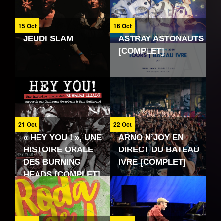
15 Oct
16 Oct
JEUDI SLAM
ASTRAY ASTONAUTS
[COMPLET]
21 Oct
22 Oct
« HEY YOU ! », UNE
ARNO N’JOY EN
HISTOIRE ORALE
DIRECT DU BATEAU
DES BURNING
IVRE [COMPLET]
HEADS [COMPLET]