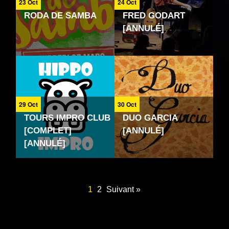
23 Oct
24 Oct
RODA DE SAMBA
FRED GODART
[ANNULÉ]
29 Oct
30 Oct
TOURS IMPRO CLUB
DUO GARCIA
[COMPLET]
[ANNULÉ]
[ANNULÉ]
1
2
Suivant »