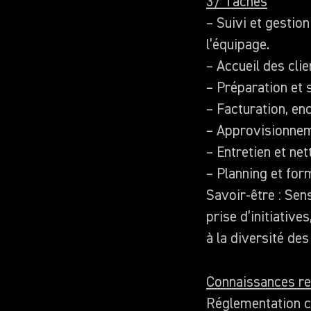
3/ Tâches
– Suivi et gestio
l’équipage.
– Accueil des cli
– Préparation et 
– Facturation, en
– Approvisionnem
– Entretien et ne
– Planning et for
Savoir-être : Sens
prise d’initiative
à la diversité des
Connaissances re
Réglementation c