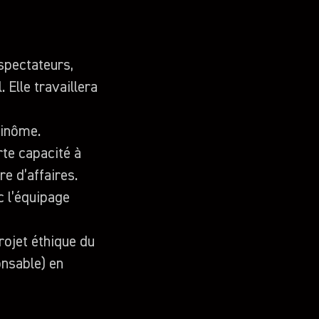
 spectateurs,
 Elle travaillera
 binôme.
rte capacité à
fre d’affaires.
ec l’équipage
projet éthique du
onsable) en