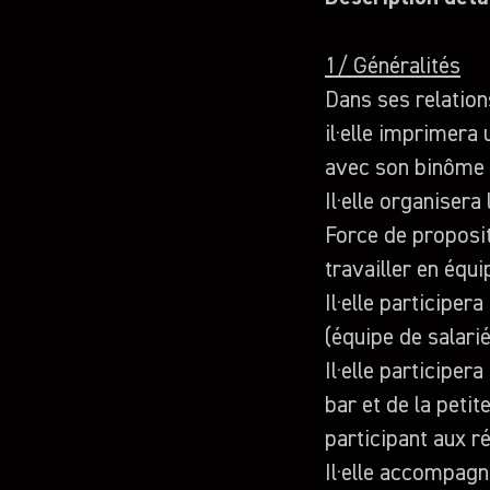
1/ Généralités
Dans ses relations
il·elle imprimera 
avec son binôme (
Il·elle organisera
Force de propositi
travailler en équip
Il·elle participer
(équipe de salari
Il·elle participer
bar et de la peti
participant aux r
Il·elle accompagn