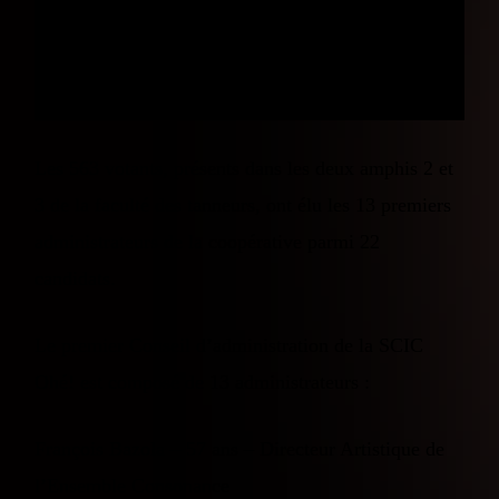
plus grande coopérative culturelle du type, dotée de
ses 1541 premiers sociétaires (1415 Citoyens, 116
Associations, 32 entreprises et 1 Collectivité).
Les 563 votants, présents dans les deux amphis 2 et
3 de la faculté des tanneurs, ont élu les 13 premiers
administrateurs de la coopérative parmi 22
candidats.
Le premier Conseil d’administration de la SCIC
Ohé! est composé de 13 administrateurs :
François Bazola – 57 ans – Directeur Artistique de
l’Ensemble Consonance