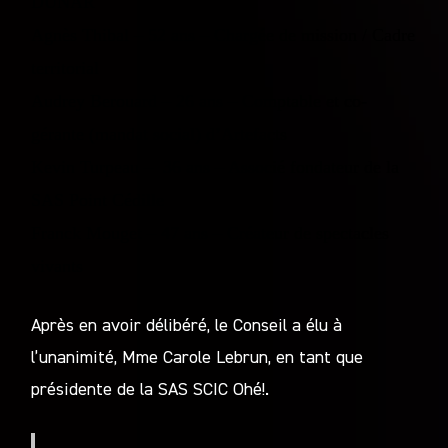
DUNAR
Agnès Thibal – 52 ans – Chargée de mission / Cadre
territorial
Audrey Berouard – 26 ans – Comptable et co-
gérante (mandat social) d’Artefacts
Kevin Turpeau – 36 ans – Associé fondateur de la
SAS Point Cédille
Franck Mouget – 47 ans – Créateur de spectacles
vivants
Après en avoir délibéré, le Conseil a élu à
l’unanimité, Mme Carole Lebrun, en tant que
présidente de la SAS SCIC Ohé!.