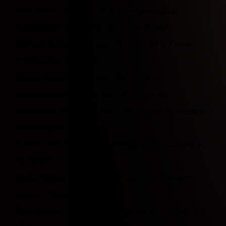
Jean Marie Lardeau – 76 ans – représentant
l’association du Théâtre du Nuage Distrait
Bernard Balmes – 68 ans – Retraité de la Caisse
d’Allocation Familiale
Claude Bourdin – 52 ans – Commercial
Benjamin Dubuis – 35 ans – Photographe
Christophe Dupin – 47 ans – Professeur en Sciences
Economiques et Sociales
Carole Lebrun – 43 ans – Enseignante en Lettres et
en Théâtre
Marie Hélène Merceron – 52 ans – Professeur de
Lettres / Histoire Géographie
Nora Primus – 29 ans – Chargée de mission DLA et