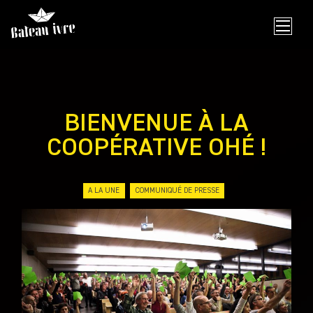
Skip
to
content
BIENVENUE À LA
COOPÉRATIVE OHÉ !
A LA UNE
COMMUNIQUÉ DE PRESSE