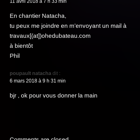
11 avril 2018 à 7 h 33 min
En chantier Natacha,
tu peux me joindre en m’envoyant un mail à
travaux[(at])ohedubateau.com
à bientôt
Phil
poupault natacha
dit :
6 mars 2018 à 9 h 31 min
bjr , ok pour vous donner la main
Comments are closed.