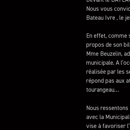
Devant le BATEAU
Nous vous convion
Bateau Ivre , le j
En effet, comme 
propos de son bil
Mme Beuzelin, adj
municipale. A l’o
réalisée par les 
répond pas aux att
tourangeau…
Nous ressentons 
avec la Municipal
vise à favoriser l