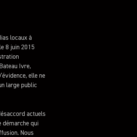
ias locaux à
le 8 juin 2015
stration
Bateau Ivre,
’évidence, elle ne
un large public
désaccord actuels
re démarche qui
iffusion. Nous