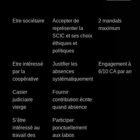
Etre sociétaire
Accepter de
2 mandats
représenter la
maximum
SCIC et ses choix
éthiques et
politiques
Etre intéressé
Justifier les
Engagement à
par la
absences
6/10 CA par an
coopérative
systématiquement
Casier
Fournir
judiciaire
contribution écrite
vierge
quand absence
S’être
Participer
intéressé au
ponctuellement
travail des
aux labos