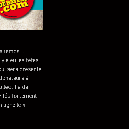
e temps il
 y a eu les fêtes,
 qui sera présenté
 donateurs à
llectif a de
vités fortement
 ligne le 4