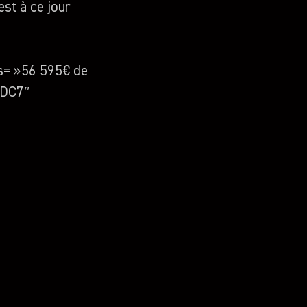
st à ce jour
ls= »56 595€ de
8DC7″