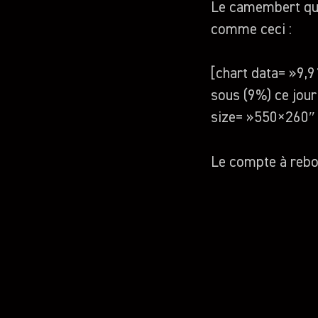
Le camembert que
comme ceci :
[chart data= »9,
sous (9%) ce jou
size= »550×260″ t
Le compte à rebou