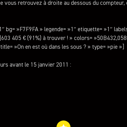
 vous retrouvez à droite au dessous du compteur, e
91″ bg= »F7F9FA » legende= »1″ etiquette= »1″ labe
r|603 405 € (91%) à trouver ! » colors= »50B432,05
itle= »On en est où dans les sous ? » type= »pie »]
rs avant le 15 janvier 2011 :