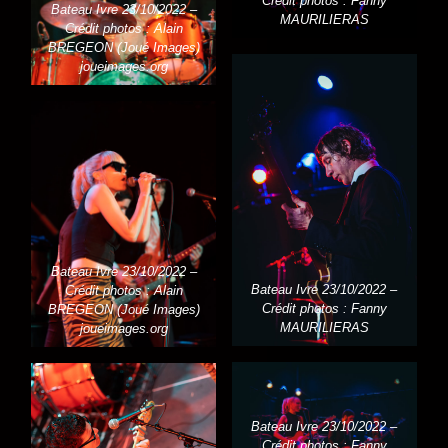
Crédit photos : Fanny
Bateau Ivre 23/10/2022 –
MAURILIERAS
Crédit photos : Alain
BREGEON (Joué Images)
joueimages.org
Bateau Ivre 23/10/2022 –
Bateau Ivre 23/10/2022 –
Crédit photos : Alain
Crédit photos : Fanny
BREGEON (Joué Images)
MAURILIERAS
joueimages.org
Bateau Ivre 23/10/2022 –
Crédit photos : Fanny