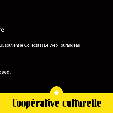
re
l, soutient le Collectif ! | Le Web Tourangeau
osed.
Coopérative culturelle