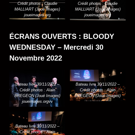
Crédit photos : Claudie
Crédit photos : Claudie
MALLIART (Joué Images)
MALLIART (Joué Images)
joueimages.org
joueimages.org
ÉCRANS OUVERTS : BLOODY
WEDNESDAY – Mercredi 30
Novembre 2022
joueimages.org
Bateau Ivre 30/11/2022 –
Bateau Ivre 30/11/2022 –
Crédit photos : Alain
Crédit photos : Alain
BREGEON (Joué Images)
BREGEON (Joué Images)
joueimages.org
vv
joueimages.org
Bateau Ivre 30/11/2022 –
Crédit photos : Alain