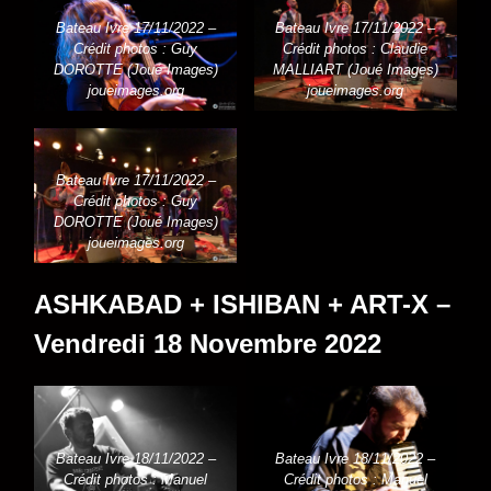
Bateau Ivre 17/11/2022 –
Bateau Ivre 17/11/2022 –
Crédit photos : Guy
Crédit photos : Claudie
DOROTTE (Joué Images)
MALLIART (Joué Images)
joueimages.org
joueimages.org
Bateau Ivre 17/11/2022 –
Crédit photos : Guy
DOROTTE (Joué Images)
joueimages.org
ASHKABAD + ISHIBAN + ART-X –
Vendredi 18 Novembre 2022
Bateau Ivre 18/11/2022 –
Bateau Ivre 18/11/2022 –
Crédit photos : Manuel
Crédit photos : Manuel