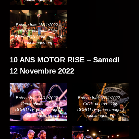
Bateau Ivre 11/11/2022 –
Crédit photos : Alain
BREGEON (Joué Images)
joueimages.org
10 ANS MOTOR RISE – Samedi
12 Novembre 2022
Bateau Ivre 12/11/2022 –
Bateau Ivre 12/11/2022 –
Crédit photos : Guy
Crédit photos : Guy
DOROTTE (Joué Images)
DOROTTE (Joué Images)
joueimages.org
joueimages.org