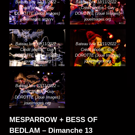
Bateau Ivre 12/11/2022 –
Bateau Ivre 12/11/2022 –
Crédit photos : Guy
Crédit photos : Guy
DOROTTE (Joué Images)
DOROTTE (Joué Images)
joueimages.org
vvv
joueimages.org
Bateau Ivre 12/11/2022 –
Bateau Ivre 12/11/2022 –
Crédit photos : Guy
Crédit photos : Guy
DOROTTE (Joué Images)
DOROTTE (Joué Images)
joueimages.org
joueimages.org
Bateau Ivre 12/11/2022 –
Crédit photos : Guy
DOROTTE (Joué Images)
joueimages.org
MESPARROW + BESS OF
BEDLAM – Dimanche 13