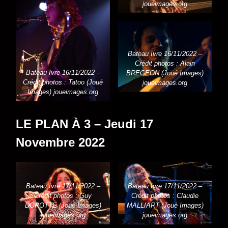
joueimages.org
Bateau Ivre 16/11/2022 –
Crédit photos : Alain
Bateau Ivre 16/11/2022 –
BREGEON (Joué Images)
Crédit photos : Tatoo (Joué
joueimages.org
Images) joueimages.org
LE PLAN À 3 – Jeudi 17
Novembre 2022
Bateau Ivre 17/11/2022 –
Bateau Ivre 17/11/2022 –
Crédit photos : Guy
Crédit photos : Claudie
DOROTTE (Joué Images)
MALLIART (Joué Images)
joueimages.org
joueimages.org