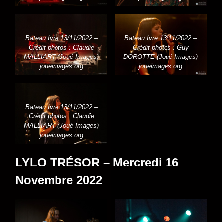
Bateau Ivre 13/11/2022 –
Bateau Ivre 13/11/2022 –
Crédit photos : Claudie
Crédit photos : Guy
MALLIART (Joué Images)
DOROTTE (Joué Images)
joueimages.org
joueimages.org
Bateau Ivre 13/11/2022 –
Crédit photos : Claudie
MALLIART (Joué Images)
joueimages.org
LYLO TRÉSOR – Mercredi 16
Novembre 2022